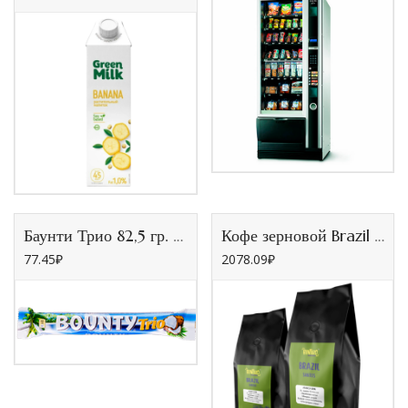
Баунти Трио 82,5 гр. (24шт/уп, 144шт/кор)
Кофе зерновой Brazil Santos 17/18, 1кг (Цех кофе)
77.45
₽
2078.09
₽