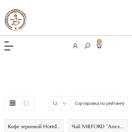
0
12
Сортировка по рейтингу
Кофе зерновой Honduras San Marcos, 1кг
Чай MILFORD “Апельсин-Имбирь” зеленый байховый в фильтр-пакетах 200*1,75г