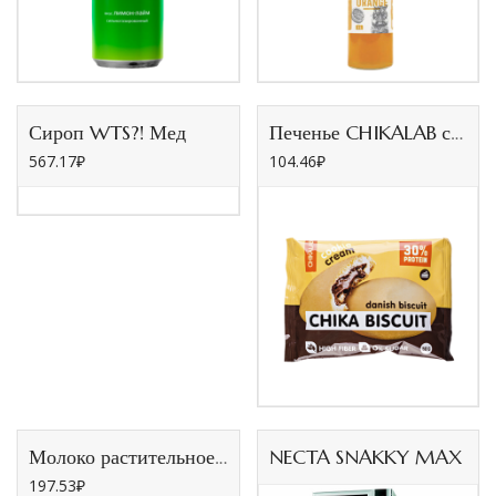
Сироп WTS?! Мед
Печенье CHIKALAB с начинкой Бисквит Датский 50г/9шт
567.17
₽
104.46
₽
Молоко растительное “Green Milk” Банан 1л/12шт
NECTA SNAKKY MAX
197.53
₽