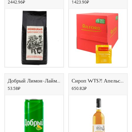
2442.96
₽
1423.90
₽
Добрый Лимон-Лайм 0,33 л ж/б (12шт/уп)
Сироп WTS?! Апельсин
53.58
₽
650.82
₽