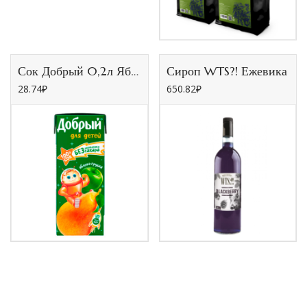
Сок Добрый 0,2л Яблоко-Груша/27шт
Сироп WTS?! Ежевика
28.74
₽
650.82
₽