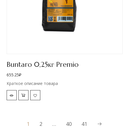
Buntaro 0,25кг Premio
655.25
₽
Краткое описание товара
1
2
…
40
41