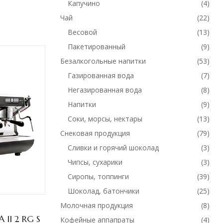
Капучино
(4)
Чай
(22)
Весовой
(13)
Пакетированный
(9)
Безалкогольные напитки
(53)
Газированная вода
(7)
Негазированная вода
(8)
Напитки
(9)
Соки, морсы, нектары
(13)
Снековая продукция
(79)
Сливки и горячий шоколад
(3)
Чипсы, сухарики
(3)
Сиропы, топпинги
(39)
Шоколад, батончики
(25)
Молочная продукция
(8)
II 2 RG S
NUOVA SIMONELLI APPIA 1 GR S
Кофейные аппапраты
(4)