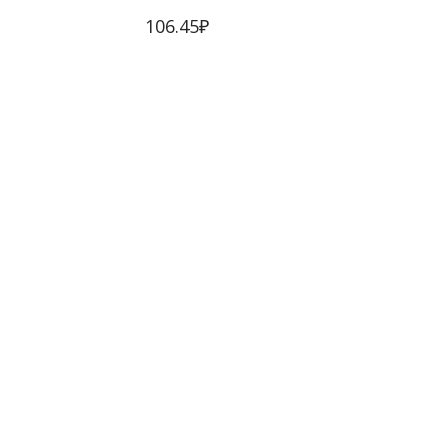
106.45
₽