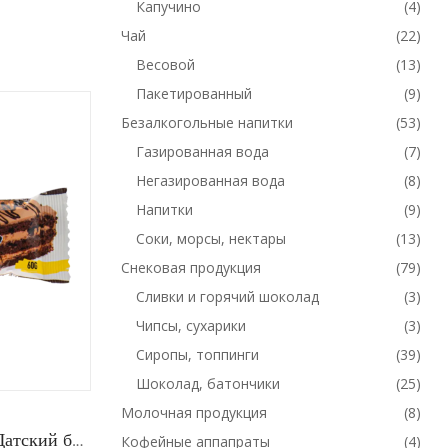
Капучино
(4)
Чай
(22)
Весовой
(13)
Пакетированный
(9)
Безалкогольные напитки
(53)
Газированная вода
(7)
Негазированная вода
(8)
Напитки
(9)
Соки, морсы, нектары
(13)
Снековая продукция
(79)
Сливки и горячий шоколад
(3)
Чипсы, сухарики
(3)
Сиропы, топпинги
(39)
Шоколад, батончики
(25)
Молочная продукция
(8)
Батончик BOMBBAR 60г Датский бисквит /20шт
Батончик CHIKALAB с начинкой Арахис 60г/20шт
Кофейные аппапраты
(4)