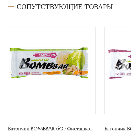
СОПУТСТВУЮЩИЕ ТОВАРЫ
Батончик BOMBBAR 60г Фисташковый пломбир /20шт