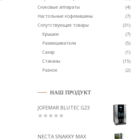
Снэковые аппараты
(4)
133.03
₽
Настольные кофемашины
(7)
Сопутствующие товары
(31)
Крышки
(7)
Размешиватели
(5)
Сахар
(1)
Стаканы
(15)
Разное
(2)
НАШ ПРОДУКТ
JOFEMAR BLUTEC G23
NECTA SNAKKY MAX