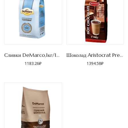
Сливки DeMarco,1кг/10шт
Шоколад Aristocrat Premium 1кг/12шт
1183.26
₽
1394.58
₽