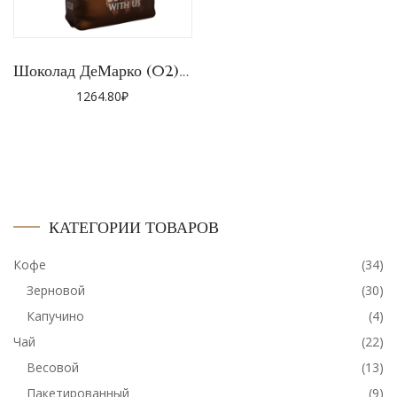
Шоколад ДеМарко (02),1кг
1264.80
₽
КАТЕГОРИИ ТОВАРОВ
Кофе
(34)
Зерновой
(30)
Капучино
(4)
Чай
(22)
Весовой
(13)
Пакетированный
(9)